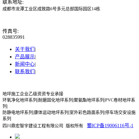
联系地址:
成都市龙潭工业区成致路6号多元总部国际园区14栋
传真号:
028835991
关于我们
|
产品展示
|
新闻中心
|
联系我们
|
地坪施工企业乙级资资专业承接
环氧净化地坪系列|耐磨固化地坪系列|聚氨酯地坪系列|PVC卷材地坪系
列|
防静电地坪系列|康体运动地坪系列|室外彩色路面系列|停车场交安设施
系列
蜀ICP备19006116号-1
四川鼎宏智宇建设工程有限公司 版权所有